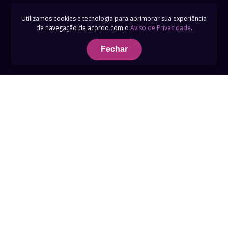
Utilizamos cookies e tecnologia para aprimorar sua experiência
de navegação de acordo com o
Aviso de Privacidade
.
Fechar
Termos de Uso
Privacidade
Telefone 0800 759 3789