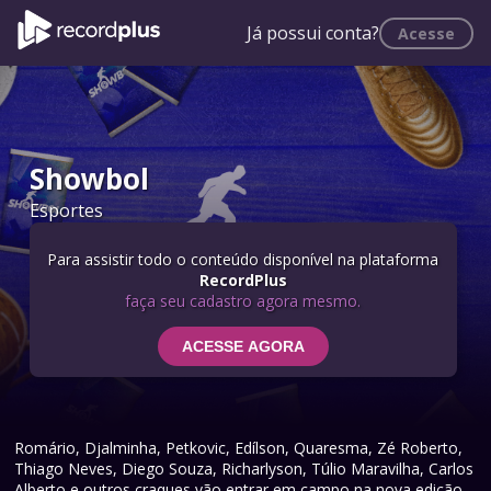
Já possui conta?
Acesse
Showbol
Esportes
Para assistir todo o conteúdo disponível na plataforma
RecordPlus
faça seu cadastro agora mesmo.
ACESSE AGORA
Romário, Djalminha, Petkovic, Edílson, Quaresma, Zé Roberto,
Thiago Neves, Diego Souza, Richarlyson, Túlio Maravilha, Carlos
Alberto e outros craques vão entrar em campo na nova edição