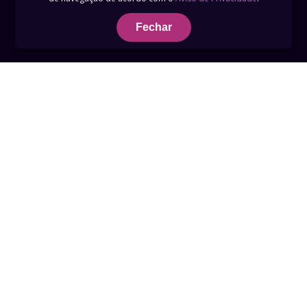
Fechar
Termos de Uso
Privacidade
Telefone 0800 759 3789
suporte@recordplus.com
Build: 2026-07-17T18:42:43UTC