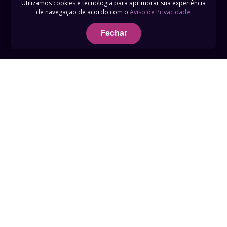
Utilizamos cookies e tecnologia para aprimorar sua experiência
de navegação de acordo com o
Aviso de Privacidade
.
Fechar
Termos de Uso
Privacidade
Telefone 0800 759 3789
suporte@recordplus.com
Build: 2026-07-17T18:42:43UTC