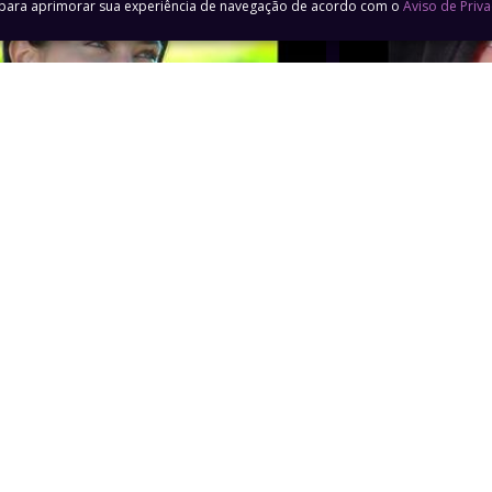
a para aprimorar sua experiência de navegação de acordo com o
Aviso de Priv
51min
ulo 02
Capítulo 03