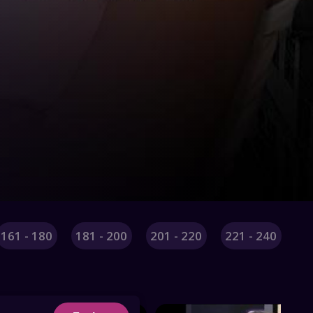
161 - 180
181 - 200
201 - 220
221 - 240