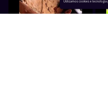
Utilizamos cookies e tecnologi
1h 13min
Capítulo 01
Capít
Trechos