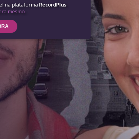
vel na plataforma
RecordPlus
gora mesmo.
ORA