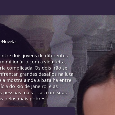
•
Novelas
a
ntre dois jovens de diferentes
m milionário com a vida feita,
a complicada. Os dois irão se
frentar grandes desafios na luta
la mostra ainda a batalha entre
cia do Rio de Janeiro, e as
s pessoas mais ricas com suas
das pelos mais pobres.