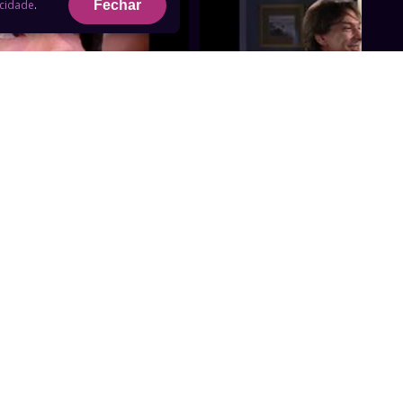
acidade
.
Fechar
49min
Capítulo 04