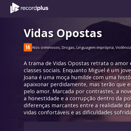
Vidas Opostas
Atos criminosos, Drogas, Linguagem imprópria, Violênci
A trama de Vidas Opostas retrata o amor e
classes sociais. Enquanto Miguel é um jove
Joana é uma moça humilde com uma históri
apaixonar perdidamente, mas terão que en
pelo amor. Marcada por contrastes, a nove
a honestidade e a corrupção dentro da polí
diferenças marcantes entre a realidade da
vidas confortáveis e as dificuldades sofri