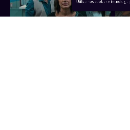
Utilizamos cookies e tecnologi
44min
05/01/2026 | Episódio 01
06/01
Trechos
1min
Deputado é ameaçado com celular da
Vânia