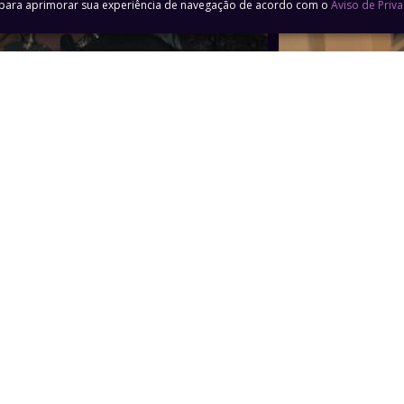
a para aprimorar sua experiência de navegação de acordo com o
Aviso de Priv
44min
/2026 | Episódio 02
07/01/2026 | Ep
1min
 inaugura núcleo contra violência
Vandame descob