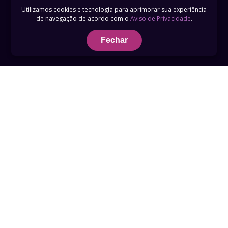
Utilizamos cookies e tecnologia para aprimorar sua experiência
de navegação de acordo com o
Aviso de Privacidade
.
Fechar
Termos de Uso
Privacidade
Telefone 0800 759 3789
suporte@recordplus.com
Build: 2026-07-17T18:42:43UTC