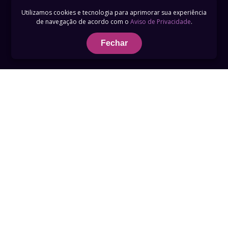
Utilizamos cookies e tecnologia para aprimorar sua experiência
de navegação de acordo com o
Aviso de Privacidade
.
Fechar
Termos de Uso
Privacidade
Telefone 0800 759 3789
suporte@recordplus.com